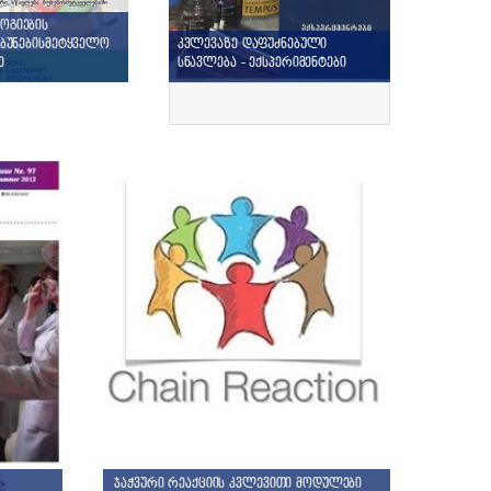
ოგიების
აბუნებისმეტყველო
კვლევაზე დაფუძნებული
ე
სწავლება - ექსპერიმენტები
ჯაჭვური რეაქციის კვლევითი მოდულები