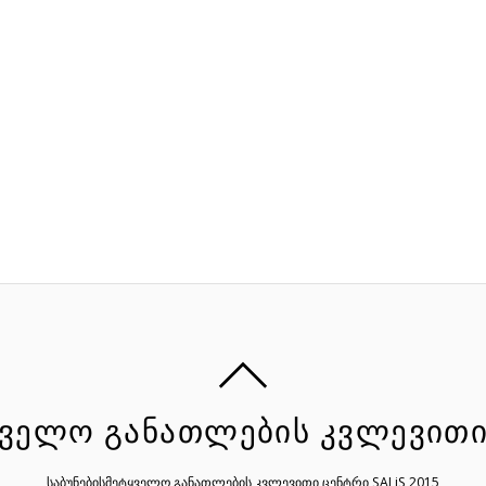
ᲧᲕᲔᲚᲝ ᲒᲐᲜᲐᲗᲚᲔᲑᲘᲡ ᲙᲕᲚᲔᲕᲘᲗᲘ
საბუნებისმეტყველო განათლების კვლევითი ცენტრი SALiS 2015