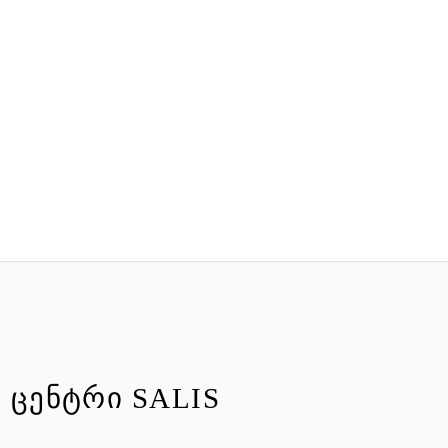
 ᲪᲔᲜᲢᲠᲘ SALIS