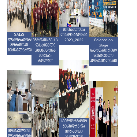
მოსწავლეთა
SALiS
ლაბორატორია
ლაბორატორიაში
ევროპის მე-13
2020_2022
Science on
ვორქშოპი
ფესტივალი
Stage
მასწავლებლებისთვის
„მეცნიერება
საერთაშორისო
მთავარ
ფესტივალი
როლში“
პორტუგალიაში
საინფორმაციო
შეხვედრა და
მოსწავლეთა
ვორკშოპი
ლაბორატორია
ეროვნული