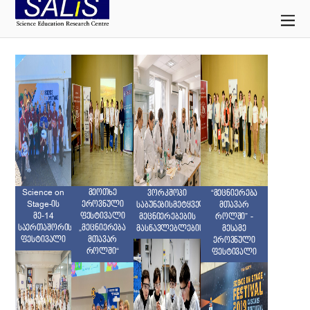
Science on
მეოთხე
ვორკშოპი
“მეცნიერება
Stage-ის
ეროვნული
საბუნებისმეტყველო
მთავარ
მე-14
ფესტივალი
მეცნიერებების
როლში” -
საერთაშორისო
„მეცნიერება
მასწავლებლებისთვის
მესამე
ფესტივალი
მთავარ
ეროვნული
როლში“
ფესტივალი